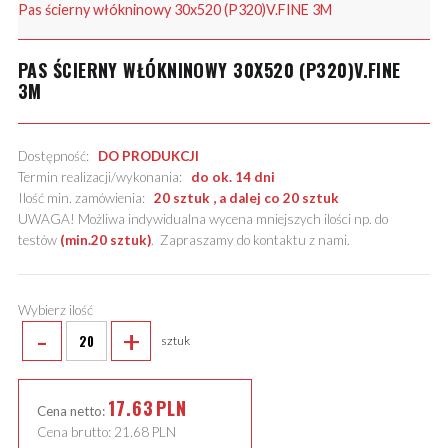
Pas ścierny włókninowy 30x520 (P320)V.FINE 3M
PAS ŚCIERNY WŁÓKNINOWY 30X520 (P320)V.FINE
3M
Dostępność:
DO PRODUKCJI
Termin realizacji/wykonania:
do ok. 14 dni
Ilość min. zamówienia:
20 sztuk , a dalej co 20 sztuk
UWAGA! Możliwa indywidualna wycena mniejszych ilości np. do
testów
(min.20 sztuk)
.
Zapraszamy do kontaktu z nami
.
Wybierz ilość
-
+
sztuk
17.63
PLN
Cena netto:
Cena brutto:
21.68
PLN