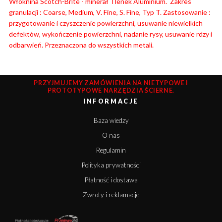
Włóknina Scotch-Brite - minerał Tlenek Aluminium. Zakres
granulacji : Coarse, Medium, V. Fine, S. Fine, Typ T. Zastosowanie :
przygotowanie i czyszczenie powierzchni, usuwanie niewielkich
defektów, wykończenie powierzchni, nadanie rysy, usuwanie rdzy i
odbarwień. Przeznaczona do wszystkich metali.
PRZYJMUJEMY ZAMÓWIENIA NA NIETYPOWE I
PROTOTYPOWE NARZĘDZIA ŚCIERNE.
INFORMACJE
Baza wiedzy
O nas
Regulamin
Polityka prywatności
Płatność i dostawa
Zwroty i reklamacje