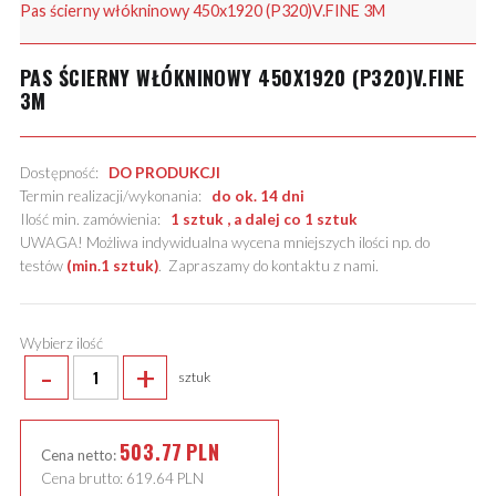
Pas ścierny włókninowy 450x1920 (P320)V.FINE 3M
PAS ŚCIERNY WŁÓKNINOWY 450X1920 (P320)V.FINE
3M
Dostępność:
DO PRODUKCJI
Termin realizacji/wykonania:
do ok. 14 dni
Ilość min. zamówienia:
1 sztuk , a dalej co 1 sztuk
UWAGA! Możliwa indywidualna wycena mniejszych ilości np. do
testów
(min.1 sztuk)
.
Zapraszamy do kontaktu z nami
.
Wybierz ilość
-
+
sztuk
503.77
PLN
Cena netto:
Cena brutto:
619.64
PLN