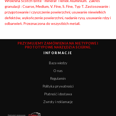
Włóknina Scotch-Brite - minerał Tlenek Aluminium. Zakres
granulacji : Coarse, Medium, V. Fine, S. Fine, Typ T. Zastosowanie :
przygotowanie i czyszczenie powierzchni, usuwanie niewielkich
defektów, wykończenie powierzchni, nadanie rysy, usuwanie rdzy i
odbarwień. Przeznaczona do wszystkich metali.
PRZYJMUJEMY ZAMÓWIENIA NA NIETYPOWE I
PROTOTYPOWE NARZĘDZIA ŚCIERNE.
INFORMACJE
Baza wiedzy
O nas
Regulamin
Polityka prywatności
Płatność i dostawa
Zwroty i reklamacje