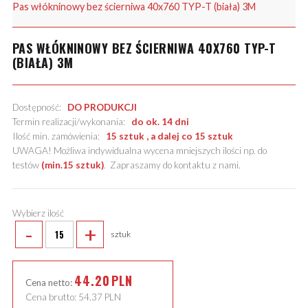
Pas włókninowy bez ścierniwa 40x760 TYP-T (biała) 3M
PAS WŁÓKNINOWY BEZ ŚCIERNIWA 40X760 TYP-T
(BIAŁA) 3M
Dostępność:
DO PRODUKCJI
Termin realizacji/wykonania:
do ok. 14 dni
Ilość min. zamówienia:
15 sztuk , a dalej co 15 sztuk
UWAGA! Możliwa indywidualna wycena mniejszych ilości np. do
testów
(min.15 sztuk)
.
Zapraszamy do kontaktu z nami
.
Wybierz ilość
-
+
sztuk
44.20
PLN
Cena netto:
Cena brutto:
54.37
PLN