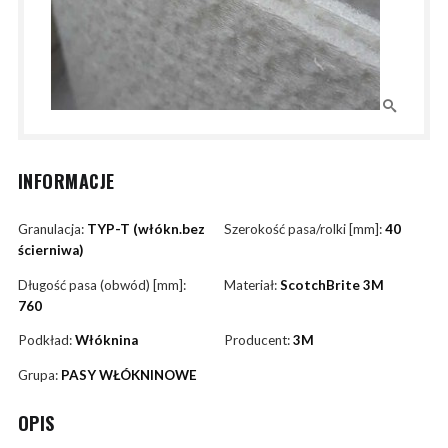
INFORMACJE
Granulacja:
TYP-T (włókn.bez
Szerokość pasa/rolki [mm]:
40
ścierniwa)
Długość pasa (obwód) [mm]:
Materiał:
ScotchBrite 3M
760
Podkład:
Włóknina
Producent:
3M
Grupa:
PASY WŁÓKNINOWE
OPIS