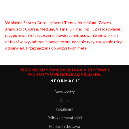
Włóknina Scotch-Brite - minerał Tlenek Aluminium. Zakres
granulacji : Coarse, Medium, V. Fine, S. Fine, Typ T. Zastosowanie :
przygotowanie i czyszczenie powierzchni, usuwanie niewielkich
defektów, wykończenie powierzchni, nadanie rysy, usuwanie rdzy i
odbarwień. Przeznaczona do wszystkich metali.
PRZYJMUJEMY ZAMÓWIENIA NA NIETYPOWE I
PROTOTYPOWE NARZĘDZIA ŚCIERNE.
INFORMACJE
Baza wiedzy
O nas
Regulamin
Polityka prywatności
Płatność i dostawa