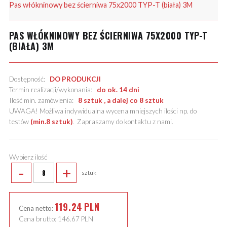
Pas włókninowy bez ścierniwa 75x2000 TYP-T (biała) 3M
PAS WŁÓKNINOWY BEZ ŚCIERNIWA 75X2000 TYP-T
(BIAŁA) 3M
Dostępność:
DO PRODUKCJI
Termin realizacji/wykonania:
do ok. 14 dni
Ilość min. zamówienia:
8 sztuk , a dalej co 8 sztuk
UWAGA! Możliwa indywidualna wycena mniejszych ilości np. do
testów
(min.8 sztuk)
.
Zapraszamy do kontaktu z nami
.
Wybierz ilość
-
+
sztuk
119.24
PLN
Cena netto:
Cena brutto:
146.67
PLN