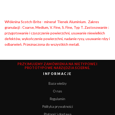
Włóknina Scotch-Brite - minerał Tlenek Aluminium. Zakres
granulacji : Coarse, Medium, V. Fine, S. Fine, Typ T. Zastosowanie :
przygotowanie i czyszczenie powierzchni, usuwanie niewielkich
defektów, wykończenie powierzchni, nadanie rysy, usuwanie rdzy i
odbarwień. Przeznaczona do wszystkich metali.
PRZYJMUJEMY ZAMÓWIENIA NA NIETYPOWE I
PROTOTYPOWE NARZĘDZIA ŚCIERNE.
INFORMACJE
Baza wiedzy
O nas
Regulamin
Polityka prywatności
Płatność i dostawa