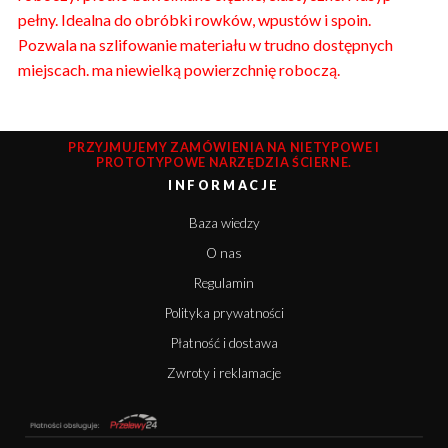
pełny. Idealna do obróbki rowków, wpustów i spoin.
Pozwala na szlifowanie materiału w trudno dostępnych
miejscach. ma niewielką powierzchnię roboczą.
PRZYJMUJEMY ZAMÓWIENIA NA NIETYPOWE I
PROTOTYPOWE NARZĘDZIA ŚCIERNE.
INFORMACJE
Baza wiedzy
O nas
Regulamin
Polityka prywatności
Płatność i dostawa
Zwroty i reklamacje