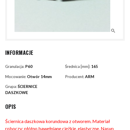
INFORMACJE
Granulacja:
P60
Średnica [mm]:
165
Mocowanie:
Otwór 14mm
Producent:
ARM
Grupa:
ŚCIERNICE
DASZKOWE
OPIS
Ściernica daszkowa korundowa z otworem. Materiał
roboczy: płótno bawełniane ciężkie, elastyczne. Nasyp