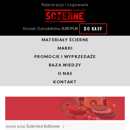
Rejestracja / Logowanie
DO KASY
Koszyk: 0 produktów,
0,00 PLN
MATERIAŁY ŚCIERNE
MARKI
PROMOCJE I WYPRZEDAŻE
BAZA WIEDZY
O NAS
KONTAKT
Ściernice listkowe
Jesteś tutaj: