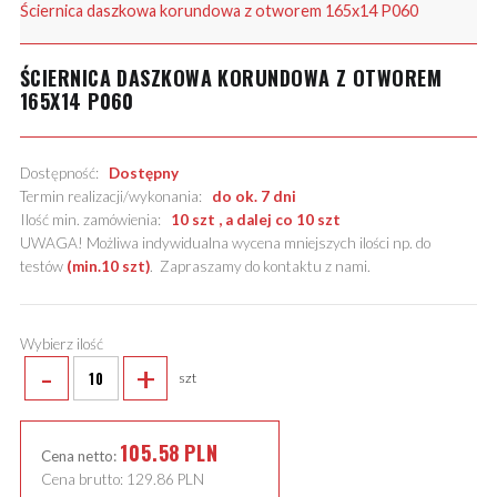
Ściernica daszkowa korundowa z otworem 165x14 P060
ŚCIERNICA DASZKOWA KORUNDOWA Z OTWOREM
165X14 P060
Dostępność:
Dostępny
Termin realizacji/wykonania:
do ok. 7 dni
Ilość min. zamówienia:
10 szt , a dalej co 10 szt
UWAGA! Możliwa indywidualna wycena mniejszych ilości np. do
testów
(min.10 szt)
.
Zapraszamy do kontaktu z nami
.
Wybierz ilość
-
+
szt
105.58
PLN
Cena netto:
Cena brutto:
129.86
PLN