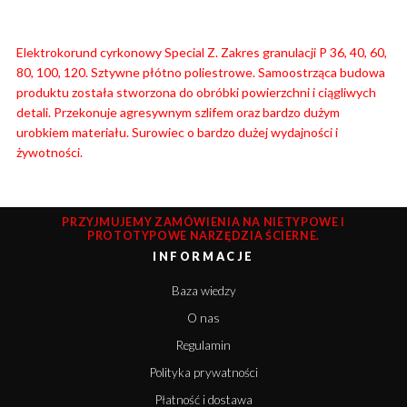
Elektrokorund cyrkonowy Special Z. Zakres granulacji P 36, 40, 60,
80, 100, 120. Sztywne płótno poliestrowe. Samoostrząca budowa
produktu została stworzona do obróbki powierzchni i ciągliwych
detali. Przekonuje agresywnym szlifem oraz bardzo dużym
urobkiem materiału. Surowiec o bardzo dużej wydajności i
żywotności.
PRZYJMUJEMY ZAMÓWIENIA NA NIETYPOWE I
PROTOTYPOWE NARZĘDZIA ŚCIERNE.
INFORMACJE
Baza wiedzy
O nas
Regulamin
Polityka prywatności
Płatność i dostawa