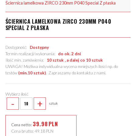
Ściernica lamelkowa ZIRCO 230mm P040 Special Z płaska
ŚCIERNICA LAMELKOWA ZIRCO 230MM P040
SPECIAL Z PŁASKA
Dostępność:
Dostępny
Termin realizacji/wykonania:
do ok. 2 dni
Ilość min. zamówienia:
10 sztuk , a dalej co 10 sztuk
UWAGA! Możliwa indywidualna wycena mniejszych ilości np. do
testów
(min.10 sztuk)
.
Zapraszamy do kontaktu z nami
.
Wybierz ilość
-
+
sztuk
39.98
PLN
Cena netto:
Cena brutto:
49.18
PLN