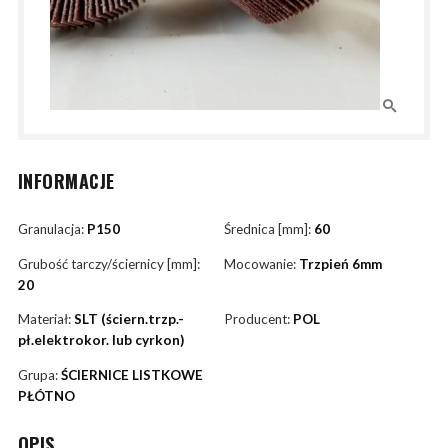
INFORMACJE
Granulacja:
P150
Średnica [mm]:
60
Grubość tarczy/ściernicy [mm]:
Mocowanie:
Trzpień 6mm
20
Materiał:
SLT (ściern.trzp.-
Producent:
POL
pł.elektrokor. lub cyrkon)
Grupa:
ŚCIERNICE LISTKOWE
PŁÓTNO
OPIS