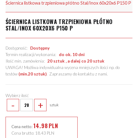
Ściernica listkowa trzpieniowa płótno Stal/Inox 60x20x6 P150 P
ŚCIERNICA LISTKOWA TRZPIENIOWA PŁÓTNO
STAL/INOX 60X20X6 P150 P
Dostępność:
Dostępny
Termin realizacji/wykonania:
do ok. 10 dni
Ilość min. zamówienia:
20 sztuk , a dalej co 20 sztuk
UWAGA! Możliwa indywidualna wycena mniejszych ilości np. do
testów
(min.20 sztuk)
.
Zapraszamy do kontaktu z nami
.
Wybierz ilość
-
+
sztuk
14.98
PLN
Cena netto:
Cena brutto:
18.43
PLN