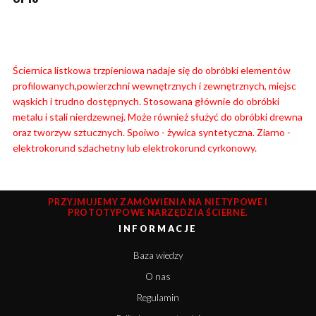
Ściernica listkowa trzpieniowa nadaje się do obróbki elementów
profilowanych,powierzchni wewnętrznych i zewnętrznych, miejsc
wąskich i trudno dostępnych. Stosowana głównie do obróbki
metalu i stali nierdzewnej. Może również służyć do obróbki drewna
oraz tworzyw sztucznych. Spoiwo - żywica syntetyczna. Ziarno -
elektrokorund szlachetny lub elektrokorund cyrkonowy.
PRZYJMUJEMY ZAMÓWIENIA NA NIETYPOWE I
PROTOTYPOWE NARZĘDZIA ŚCIERNE.
INFORMACJE
Baza wiedzy
O nas
Regulamin