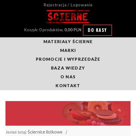
Rejestracja / Logowanie
DO KASY
Koszyk: 0 produktów,
0,00 PLN
MATERIAŁY ŚCIERNE
MARKI
PROMOCJE I WYPRZEDAŻE
BAZA WIEDZY
O NAS
KONTAKT
Ściernice listkowe
Jesteś tutaj: