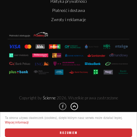
Polityka prywatności
Płatność i dostawa
Zwroty i reklamacje
Copyright by
Ścierne
2026, Wszelkie prawa zastrzeżone
Ta strona używa ciasteczek (cookies), dzięki którym nasz serwis może działać lepiej.
Więcej informacji
ROZUMIEM