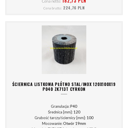
182,73 PLN
Cena netto:
224,76 PLN
Cena brutto:
ŚCIERNICA LISTKOWA PŁÓTNO STAL/INOX 120X100X19
P040 ZK713T CYRKON
Granulacja:
P40
Średnica [mm]:
120
Grubość tarczy/ściernicy [mm]:
100
Mocowanie:
Otwór 19mm