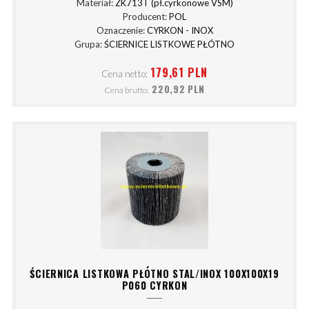
Materiał:
ZK713T (pł.cyrkonowe VSM)
Producent:
POL
Oznaczenie:
CYRKON - INOX
Grupa:
ŚCIERNICE LISTKOWE PŁÓTNO
179,61 PLN
Cena netto:
220,92 PLN
Cena brutto:
ŚCIERNICA LISTKOWA PŁÓTNO STAL/INOX 100X100X19
P060 CYRKON