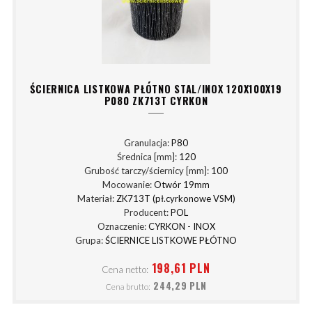
ŚCIERNICA LISTKOWA PŁÓTNO STAL/INOX 120X100X19
P080 ZK713T CYRKON
Granulacja:
P80
Średnica [mm]:
120
Grubość tarczy/ściernicy [mm]:
100
Mocowanie:
Otwór 19mm
Materiał:
ZK713T (pł.cyrkonowe VSM)
Producent:
POL
Oznaczenie:
CYRKON - INOX
Grupa:
ŚCIERNICE LISTKOWE PŁÓTNO
198,61 PLN
Cena netto:
244,29 PLN
Cena brutto: