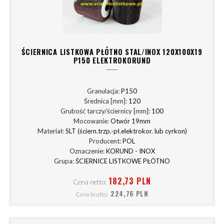
ŚCIERNICA LISTKOWA PŁÓTNO STAL/INOX 120X100X19
P150 ELEKTROKORUND
Granulacja:
P150
Średnica [mm]:
120
Grubość tarczy/ściernicy [mm]:
100
Mocowanie:
Otwór 19mm
Materiał:
SLT (ściern.trzp.-pł.elektrokor. lub cyrkon)
Producent:
POL
Oznaczenie:
KORUND - INOX
Grupa:
ŚCIERNICE LISTKOWE PŁÓTNO
182,73 PLN
Cena netto:
224,76 PLN
Cena brutto: