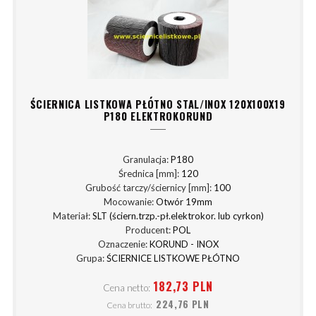
ŚCIERNICA LISTKOWA PŁÓTNO STAL/INOX 120X100X19
P180 ELEKTROKORUND
Granulacja:
P180
Średnica [mm]:
120
Grubość tarczy/ściernicy [mm]:
100
Mocowanie:
Otwór 19mm
Materiał:
SLT (ściern.trzp.-pł.elektrokor. lub cyrkon)
Producent:
POL
Oznaczenie:
KORUND - INOX
Grupa:
ŚCIERNICE LISTKOWE PŁÓTNO
182,73 PLN
Cena netto:
224,76 PLN
Cena brutto: