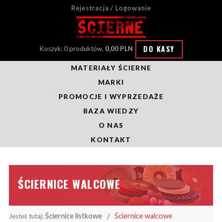
Rejestracja / Logowanie
DO KASY
Koszyk: 0 produktów,
0,00 PLN
MATERIAŁY ŚCIERNE
MARKI
PROMOCJE I WYPRZEDAŻE
BAZA WIEDZY
O NAS
KONTAKT
ŚCIERNICE WALCOWE
Ściernice listkowe
Ściernice walcowe
Jesteś tutaj: