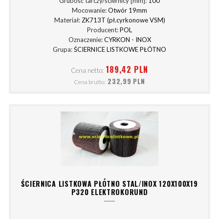
Grubość tarczy/ściernicy [mm]:
100
Mocowanie:
Otwór 19mm
Materiał:
ZK713T (pł.cyrkonowe VSM)
Producent:
POL
Oznaczenie:
CYRKON - INOX
Grupa:
ŚCIERNICE LISTKOWE PŁÓTNO
189,42 PLN
Cena netto:
232,99 PLN
Cena brutto:
ŚCIERNICA LISTKOWA PŁÓTNO STAL/INOX 120X100X19
P320 ELEKTROKORUND