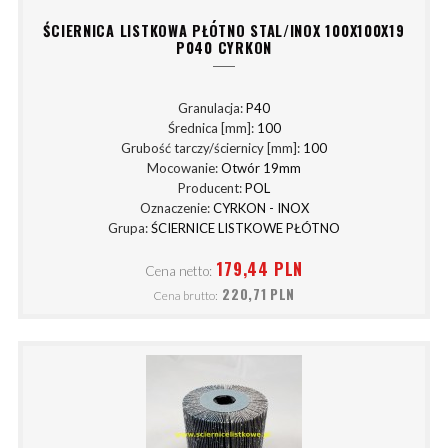
ŚCIERNICA LISTKOWA PŁÓTNO STAL/INOX 100X100X19
P040 CYRKON
Granulacja:
P40
Średnica [mm]:
100
Grubość tarczy/ściernicy [mm]:
100
Mocowanie:
Otwór 19mm
Producent:
POL
Oznaczenie:
CYRKON - INOX
Grupa:
ŚCIERNICE LISTKOWE PŁÓTNO
179,44 PLN
Cena netto:
220,71 PLN
Cena brutto: