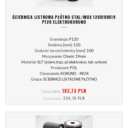
ŚCIERNICA LISTKOWA PŁÓTNO STAL/INOX 120X100X19
P120 ELEKTROKORUND
Granulacja:
P120
Średnica [mm]:
120
Grubość tarczy/ściernicy [mm]:
100
Mocowanie:
Otwór 19mm
Materiał:
SLT (ściern.trzp.-pł.elektrokor. lub cyrkon)
Producent:
POL
Oznaczenie:
KORUND - INOX
Grupa:
ŚCIERNICE LISTKOWE PŁÓTNO
182,73 PLN
Cena netto:
224,76 PLN
Cena brutto: