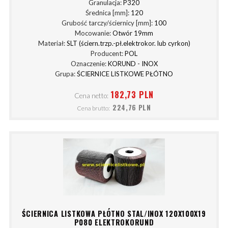
Granulacja:
P320
Średnica [mm]:
120
Grubość tarczy/ściernicy [mm]:
100
Mocowanie:
Otwór 19mm
Materiał:
SLT (ściern.trzp.-pł.elektrokor. lub cyrkon)
Producent:
POL
Oznaczenie:
KORUND - INOX
Grupa:
ŚCIERNICE LISTKOWE PŁÓTNO
182,73 PLN
Cena netto:
224,76 PLN
Cena brutto:
ŚCIERNICA LISTKOWA PŁÓTNO STAL/INOX 120X100X19
P080 ELEKTROKORUND