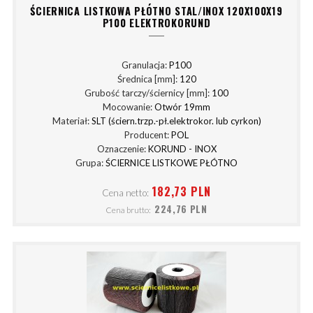
ŚCIERNICA LISTKOWA PŁÓTNO STAL/INOX 120X100X19
P100 ELEKTROKORUND
Granulacja:
P100
Średnica [mm]:
120
Grubość tarczy/ściernicy [mm]:
100
Mocowanie:
Otwór 19mm
Materiał:
SLT (ściern.trzp.-pł.elektrokor. lub cyrkon)
Producent:
POL
Oznaczenie:
KORUND - INOX
Grupa:
ŚCIERNICE LISTKOWE PŁÓTNO
182,73 PLN
Cena netto:
224,76 PLN
Cena brutto: