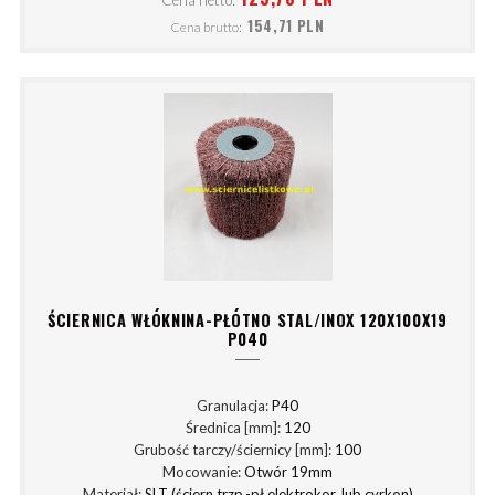
154,71 PLN
Cena brutto:
ŚCIERNICA WŁÓKNINA-PŁÓTNO STAL/INOX 120X100X19
P040
Granulacja:
P40
Średnica [mm]:
120
Grubość tarczy/ściernicy [mm]:
100
Mocowanie:
Otwór 19mm
Materiał:
SLT (ściern.trzp.-pł.elektrokor. lub cyrkon)