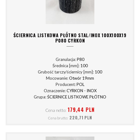
ŚCIERNICA LISTKOWA PŁÓTNO STAL/INOX 100X100X19
P080 CYRKON
Granulacja:
P80
Średnica [mm]:
100
Grubość tarczy/ściernicy [mm]:
100
Mocowanie:
Otwór 19mm
Producent:
POL
Oznaczenie:
CYRKON - INOX
Grupa:
ŚCIERNICE LISTKOWE PŁÓTNO
179,44 PLN
Cena netto:
220,71 PLN
Cena brutto: