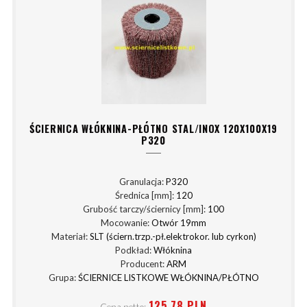
ŚCIERNICA WŁÓKNINA-PŁÓTNO STAL/INOX 120X100X19
P320
Granulacja:
P320
Średnica [mm]:
120
Grubość tarczy/ściernicy [mm]:
100
Mocowanie:
Otwór 19mm
Materiał:
SLT (ściern.trzp.-pł.elektrokor. lub cyrkon)
Podkład:
Włóknina
Producent:
ARM
Grupa:
ŚCIERNICE LISTKOWE WŁÓKNINA/PŁÓTNO
125,78 PLN
Cena netto: