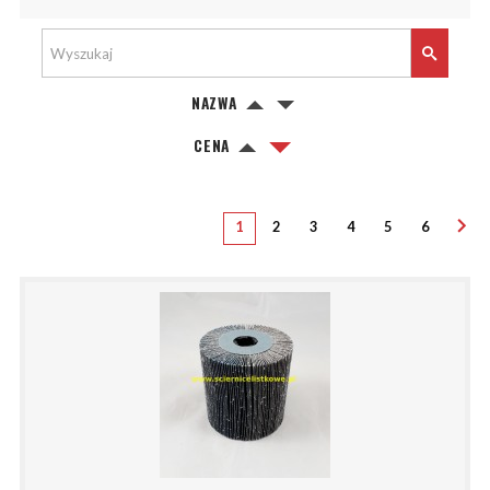
NAZWA
CENA
1
2
3
4
5
6