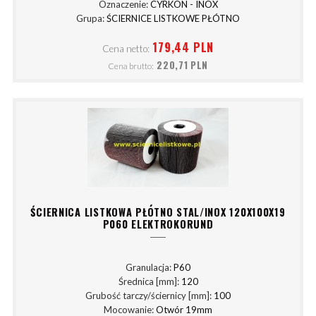
Oznaczenie:
CYRKON - INOX
Grupa:
ŚCIERNICE LISTKOWE PŁÓTNO
179,44 PLN
Cena netto:
220,71 PLN
Cena brutto:
ŚCIERNICA LISTKOWA PŁÓTNO STAL/INOX 120X100X19
P060 ELEKTROKORUND
Granulacja:
P60
Średnica [mm]:
120
Grubość tarczy/ściernicy [mm]:
100
Mocowanie:
Otwór 19mm