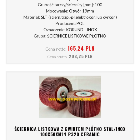
Grubość tarczy/ściernicy [mm]:
100
Mocowanie:
Otwór 19mm
Materiał:
SLT (ściern.trzp.-pł.elektrokor. lub cyrkon)
Producent:
POL
Oznaczenie:
KORUND - INOX
Grupa:
ŚCIERNICE LISTKOWE PŁÓTNO
165,24 PLN
Cena netto:
203,25 PLN
Cena brutto:
ŚCIERNICA LISTKOWA Z GWINTEM PŁÓTNO STAL/INOX
100X50XM14 P320 CERAMIC