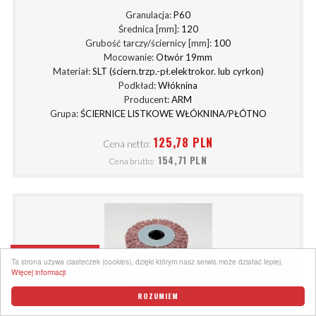
Granulacja:
P60
Średnica [mm]:
120
Grubość tarczy/ściernicy [mm]:
100
Mocowanie:
Otwór 19mm
Materiał:
SLT (ściern.trzp.-pł.elektrokor. lub cyrkon)
Podkład:
Włóknina
Producent:
ARM
Grupa:
ŚCIERNICE LISTKOWE WŁÓKNINA/PŁÓTNO
125,78 PLN
Cena netto:
154,71 PLN
Cena brutto:
FILTRY
Ta strona używa ciasteczek (cookies), dzięki którym nasz serwis może działać lepiej.
Więcej informacji
ROZUMIEM