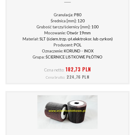
Granulacja:
P80
Średnica [mm]:
120
Grubość tarczy/ściernicy [mm]:
100
Mocowanie:
Otwór 19mm
Materiał:
SLT (ściern.trzp.-pł.elektrokor. lub cyrkon)
Producent:
POL
Oznaczenie:
KORUND - INOX
Grupa:
ŚCIERNICE LISTKOWE PŁÓTNO
182,73 PLN
Cena netto:
224,76 PLN
Cena brutto: