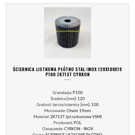
ŚCIERNICA LISTKOWA PŁÓTNO STAL/INOX 120X100X19
P100 ZK713T CYRKON
Granulacja:
P100
Średnica [mm]:
120
Grubość tarczy/ściernicy [mm]:
100
Mocowanie:
Otwór 19mm
Materiał:
ZK713T (pł.cyrkonowe VSM)
Producent:
POL
Oznaczenie:
CYRKON - INOX
Grupa:
ŚCIERNICE LISTKOWE PŁÓTNO