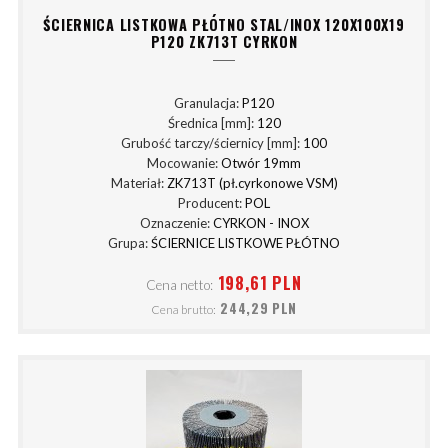
ŚCIERNICA LISTKOWA PŁÓTNO STAL/INOX 120X100X19
P120 ZK713T CYRKON
Granulacja:
P120
Średnica [mm]:
120
Grubość tarczy/ściernicy [mm]:
100
Mocowanie:
Otwór 19mm
Materiał:
ZK713T (pł.cyrkonowe VSM)
Producent:
POL
Oznaczenie:
CYRKON - INOX
Grupa:
ŚCIERNICE LISTKOWE PŁÓTNO
198,61 PLN
Cena netto:
244,29 PLN
Cena brutto: