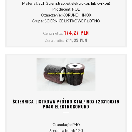
Materiał:
SLT (ściern.trzp.-pł.elektrokor. lub cyrkon)
Producent:
POL
Oznaczenie:
KORUND - INOX
Grupa:
ŚCIERNICE LISTKOWE PŁÓTNO
174,27 PLN
Cena netto:
214,35 PLN
Cena brutto:
ŚCIERNICA LISTKOWA PŁÓTNO STAL/INOX 120X100X19
P040 ELEKTROKORUND
Granulacja:
P40
Średnica [mm]:
120