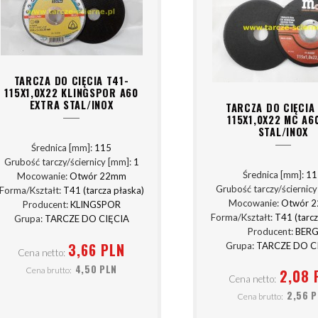
TARCZA DO CIĘCIA T41-
115X1,0X22 KLINGSPOR A60
EXTRA STAL/INOX
TARCZA DO CIĘCIA
115X1,0X22 MC A6
STAL/INOX
Średnica [mm]:
115
Grubość tarczy/ściernicy [mm]:
1
Średnica [mm]:
11
Mocowanie:
Otwór 22mm
Grubość tarczy/ściernic
Forma/Kształt:
T41 (tarcza płaska)
Mocowanie:
Otwór 
Producent:
KLINGSPOR
Forma/Kształt:
T41 (tarcz
Grupa:
TARCZE DO CIĘCIA
Producent:
BER
3,66 PLN
Grupa:
TARCZE DO C
Cena netto:
4,50 PLN
Cena brutto:
2,08 
Cena netto:
2,56 
Cena brutto: