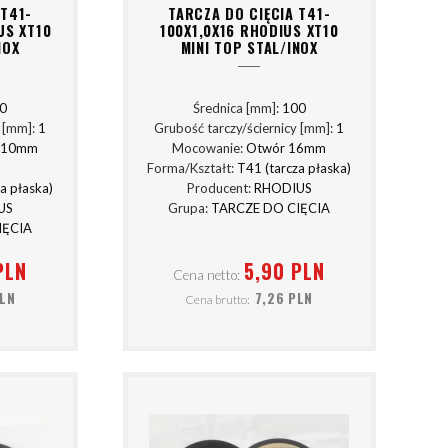
 T41-
TARCZA DO CIĘCIA T41-
US XT10
100X1,0X16 RHODIUS XT10
NOX
MINI TOP STAL/INOX
0
Średnica [mm]:
100
y [mm]:
1
Grubość tarczy/ściernicy [mm]:
1
/10mm
Mocowanie:
Otwór 16mm
Forma/Kształt:
T41 (tarcza płaska)
a płaska)
Producent:
RHODIUS
US
Grupa:
TARCZE DO CIĘCIA
IĘCIA
PLN
5,90 PLN
Cena netto:
PLN
7,26 PLN
Cena brutto: