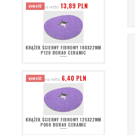
13,89 PLN
NOWOŚĆ
Cena netto:
KRĄŻEK ŚCIERNY FIBROWY 180X22MM
P120 BORA9 CERAMIC
6,40 PLN
NOWOŚĆ
Cena netto:
KRĄŻEK ŚCIERNY FIBROWY 125X22MM
P060 BORA9 CERAMIC