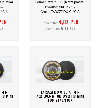
a płaska)
Forma/Kształt:
T41 (tarcza płaska)
US
Producent:
RHODIUS
IĘCIA
Grupa:
TARCZE DO CIĘCIA
PLN
4,82 PLN
Cena netto:
PLN
5,93 PLN
Cena brutto:
 T41-
TARCZA DO CIĘCIA T41-
T10 MINI
75X1,0X6 RHODIUS XT10 MINI
X
TOP STAL/INOX