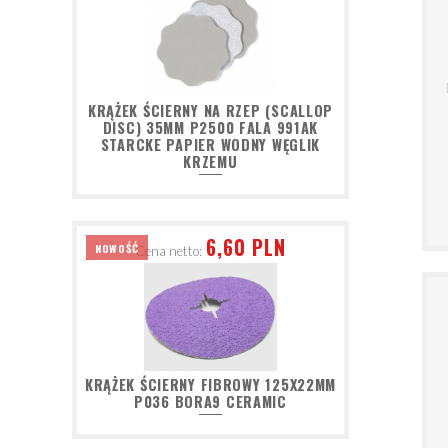
KRĄŻEK ŚCIERNY NA RZEP (SCALLOP
DISC) 35MM P2500 FALA 991AK
STARCKE PAPIER WODNY WĘGLIK
KRZEMU
6,60 PLN
NOWOŚĆ
Cena netto:
KRĄŻEK ŚCIERNY FIBROWY 125X22MM
P036 BORA9 CERAMIC