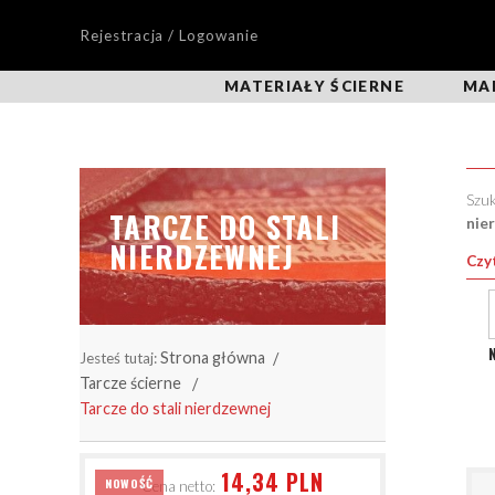
Rejestracja / Logowanie
MATERIAŁY ŚCIERNE
MA
Szu
TARCZE DO STALI
nie
NIERDZEWNEJ
Czyt
Strona główna
Jesteś tutaj:
Tarcze ścierne
Tarcze do stali nierdzewnej
14,34 PLN
NOWOŚĆ
Cena netto: