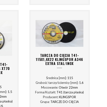
TARCZA DO CIĘCIA T41-
115X1,6X22 KLINGSPOR A346
EXTRA STAL/INOX
 T41-
S XT70
OX
Średnica [mm]:
115
Grubość tarczy/ściernicy [mm]:
1.6
5
Mocowanie:
Otwór 22mm
 [mm]:
1.5
Forma/Kształt:
T41 (tarcza płaska)
22mm
Producent:
KLINGSPOR
a płaska)
Grupa:
TARCZE DO CIĘCIA
US