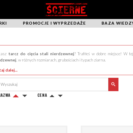
RKI
PROMOCJE I WYPRZEDAŻE
BAZA WIEDZ
kasz
tarcz do cięcia stali nierdzewnej
? Trafiłeś w dobre miejsce! W te
rdzewnej
, w różnych rozmiarach, grubościach i typach ziarna.
aj dalej...
NAZWA
CENA