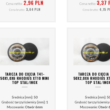
2,96 PLN
3,37 
Cena netto:
Cena netto:
3,64 PLN
4,15 P
Cena brutto:
Cena brutto:
TARCZA DO CIĘCIA T41-
TARCZA DO CIĘCIA
50X1,0X6 RHODIUS XT10 MINI
50X2,0X6 RHODIUS XT
TOP STAL/INOX
TOP STAL/INO
Średnica [mm]:
50
Średnica [mm]:
5
Grubość tarczy/ściernicy [mm]:
1
Grubość tarczy/ściernic
Mocowanie:
Otwór 6mm
Mocowanie:
Otwór 