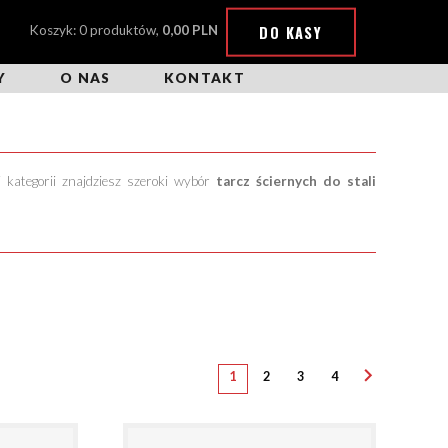
DO KASY
Koszyk: 0 produktów,
0,00 PLN
Y
O NAS
KONTAKT
j kategorii znajdziesz szeroki wybór
tarcz ściernych do stali
1
2
3
4