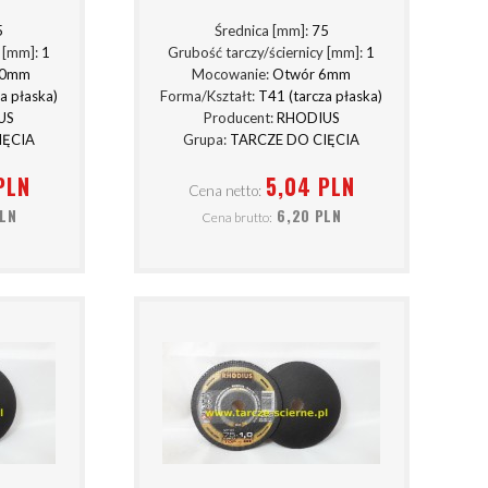
5
Średnica [mm]:
75
y [mm]:
1
Grubość tarczy/ściernicy [mm]:
1
10mm
Mocowanie:
Otwór 6mm
a płaska)
Forma/Kształt:
T41 (tarcza płaska)
US
Producent:
RHODIUS
IĘCIA
Grupa:
TARCZE DO CIĘCIA
PLN
5,04 PLN
Cena netto:
PLN
6,20 PLN
Cena brutto: