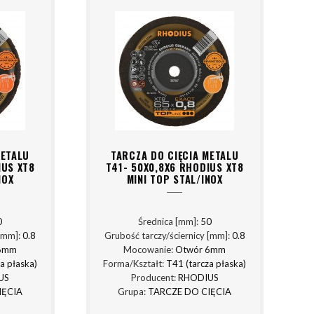
METALU
TARCZA DO CIĘCIA METALU
IUS XT8
T41- 50X0,8X6 RHODIUS XT8
NOX
MINI TOP STAL/INOX
0
Średnica [mm]:
50
 [mm]:
0.8
Grubość tarczy/ściernicy [mm]:
0.8
6mm
Mocowanie:
Otwór 6mm
a płaska)
Forma/Kształt:
T41 (tarcza płaska)
US
Producent:
RHODIUS
IĘCIA
Grupa:
TARCZE DO CIĘCIA