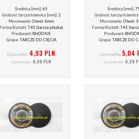
Średnica [mm]:
65
Średnica [mm]:
7
Grubość tarczy/ściernicy [mm]:
2
Grubość tarczy/ściernic
Mocowanie:
Otwór 6mm
Mocowanie:
Otwór 
Forma/Kształt:
T41 (tarcza płaska)
Forma/Kształt:
T41 (tarcz
Producent:
RHODIUS
Producent:
RHODI
Grupa:
TARCZE DO CIĘCIA
Grupa:
TARCZE DO C
4,93 PLN
5,04 
Cena netto:
Cena netto:
6,06 PLN
6,20 
Cena brutto:
Cena brutto: