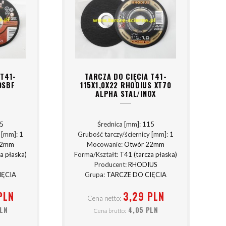
 T41-
TARCZA DO CIĘCIA T41-
0SBF
115X1,0X22 RHODIUS XT70
ALPHA STAL/INOX
5
Średnica [mm]:
115
y [mm]:
1
Grubość tarczy/ściernicy [mm]:
1
22mm
Mocowanie:
Otwór 22mm
a płaska)
Forma/Kształt:
T41 (tarcza płaska)
G
Producent:
RHODIUS
IĘCIA
Grupa:
TARCZE DO CIĘCIA
PLN
3,29 PLN
Cena netto:
PLN
4,05 PLN
Cena brutto: