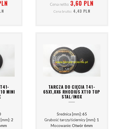
PLN
3,60 PLN
Cena netto:
LN
4,43 PLN
Cena brutto:
 T41-
TARCZA DO CIĘCIA T41-
10 MINI
65X1,0X6 RHODIUS XT10 TOP
X
STAL/INOX
0
Średnica [mm]:
65
y [mm]:
2
Grubość tarczy/ściernicy [mm]:
1
6mm
Mocowanie:
Otwór 6mm