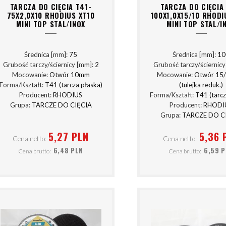
TARCZA DO CIĘCIA T41-
TARCZA DO CIĘCIA
75X2,0X10 RHODIUS XT10
100X1,0X15/10 RHODI
MINI TOP STAL/INOX
MINI TOP STAL/I
Średnica [mm]:
75
Średnica [mm]:
10
Grubość tarczy/ściernicy [mm]:
2
Grubość tarczy/ściernic
Mocowanie:
Otwór 10mm
Mocowanie:
Otwór 15
Forma/Kształt:
T41 (tarcza płaska)
(tulejka reduk.)
Producent:
RHODIUS
Forma/Kształt:
T41 (tarcz
Grupa:
TARCZE DO CIĘCIA
Producent:
RHODI
Grupa:
TARCZE DO C
5,27 PLN
5,36 
Cena netto:
Cena netto:
6,48 PLN
6,59 
Cena brutto:
Cena brutto: