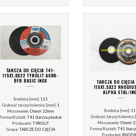
TARCZA DO CIĘCIA T41-
115X1,0X22 TYROLIT A60R-
BFB BASIC INOX
TARCZA DO CIĘCIA
115X1,5X22 RHODIU
ALPHA STAL/IN
Średnica [mm]:
115
Grubość tarczy/ściernicy [mm]:
1
Średnica [mm]:
11
Mocowanie:
Otwór 22mm
Grubość tarczy/ściernicy
Forma/Kształt:
T41 (tarcza płaska)
Mocowanie:
Otwór 
Producent:
TYROLIT
Forma/Kształt:
T41 (tarcz
Grupa:
TARCZE DO CIĘCIA
Producent:
RHODI