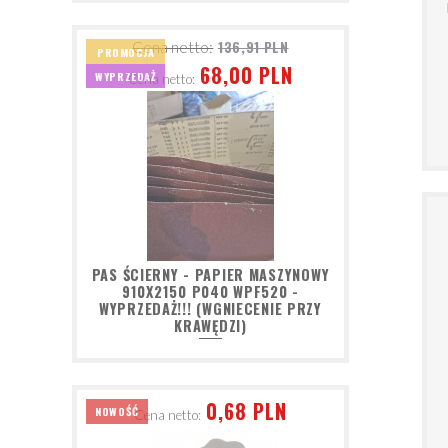
136,91 PLN
Cena netto:
PROMOCJA
68,00 PLN
WYPRZEDAŻ
Cena netto:
PAS ŚCIERNY - PAPIER MASZYNOWY
910X2150 P040 WPF520 -
WYPRZEDAŻ!!! (WGNIECENIE PRZY
KRAWĘDZI)
0,68 PLN
NOWOŚĆ
Cena netto: