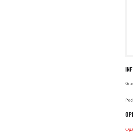
IN
Gran
Pod
OP
Opa