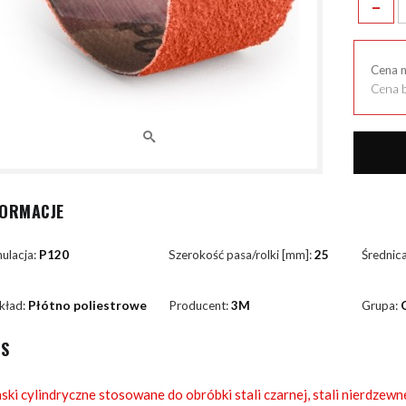
-
Cena 
Cena b
FORMACJE
ulacja:
P120
Szerokość pasa/rolki [mm]:
25
Średnic
kład:
Płótno poliestrowe
Producent:
3M
Grupa:
IS
ski cylindryczne stosowane do obróbki stali czarnej, stali nierdzewn