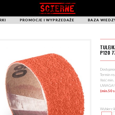
RKI
PROMOCJE I WYPRZEDAŻE
BAZA WIEDZ
TULEJK
P120 7
Dostępn
Termin re
Ilość min
UWAGA! Mo
(min.50 s
Wybierz i