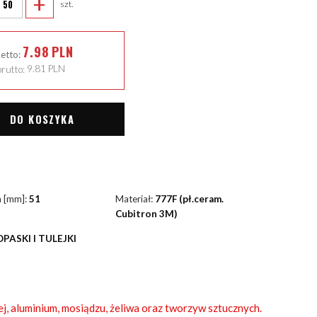
+
szt.
7.98
PLN
netto:
rutto:
9.81
PLN
DO KOSZYKA
a [mm]:
51
Materiał:
777F (pł.ceram.
Cubitron 3M)
OPASKI I TULEJKI
ej, aluminium, mosiądzu, żeliwa oraz tworzyw sztucznych.