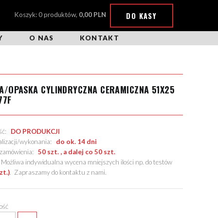
DO KASY
Koszyk: 0 produktów,
0,00 PLN
Y
O NAS
KONTAKT
A/OPASKA CYLINDRYCZNA CERAMICZNA 51X25
77F
ość:
DO PRODUKCJI
alizacji/wykonania:
do ok. 14 dni
. zamówienia:
50 szt. , a dalej co 50 szt.
żliwa indywidualna wycena mniejszych ilości np. do testów
zt.)
.
Zapraszamy do kontaktu z nami
.
lość