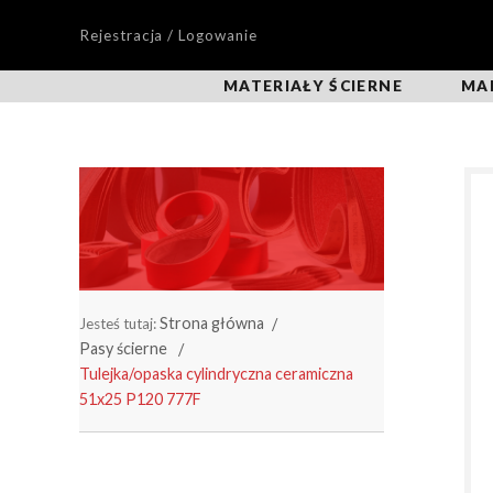
Rejestracja / Logowanie
MATERIAŁY ŚCIERNE
MA
Strona główna
Jesteś tutaj:
Pasy ścierne
Tulejka/opaska cylindryczna ceramiczna
51x25 P120 777F