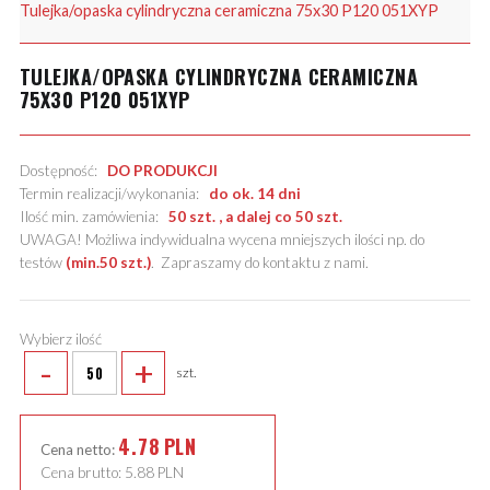
Tulejka/opaska cylindryczna ceramiczna 75x30 P120 051XYP
TULEJKA/OPASKA CYLINDRYCZNA CERAMICZNA
75X30 P120 051XYP
Dostępność:
DO PRODUKCJI
Termin realizacji/wykonania:
do ok. 14 dni
Ilość min. zamówienia:
50 szt. , a dalej co 50 szt.
UWAGA! Możliwa indywidualna wycena mniejszych ilości np. do
testów
(min.50 szt.)
.
Zapraszamy do kontaktu z nami
.
Wybierz ilość
-
+
szt.
4.78
PLN
Cena netto:
Cena brutto:
5.88
PLN