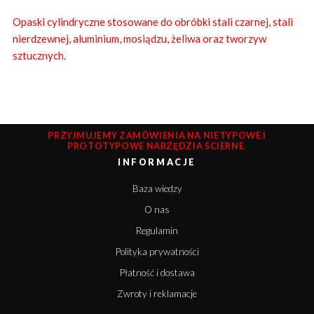
Opaski cylindryczne stosowane do obróbki stali czarnej, stali
nierdzewnej, aluminium, mosiądzu, żeliwa oraz tworzyw
sztucznych.
PRZYJMUJEMY ZAMÓWIENIA NA NIETYPOWE I
PROTOTYPOWE NARZĘDZIA ŚCIERNE.
INFORMACJE
Baza wiedzy
O nas
Regulamin
Polityka prywatności
Płatność i dostawa
Zwroty i reklamacje