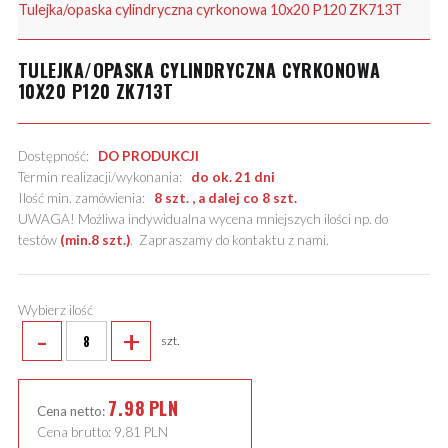
Tulejka/opaska cylindryczna cyrkonowa 10x20 P120 ZK713T
TULEJKA/OPASKA CYLINDRYCZNA CYRKONOWA
10X20 P120 ZK713T
Dostępność:
DO PRODUKCJI
Termin realizacji/wykonania:
do ok. 21 dni
Ilość min. zamówienia:
8 szt. , a dalej co 8 szt.
UWAGA! Możliwa indywidualna wycena mniejszych ilości np. do
testów
(min.8 szt.)
.
Zapraszamy do kontaktu z nami
.
Wybierz ilość
-
+
szt.
7.98
PLN
Cena netto:
Cena brutto:
9.81
PLN