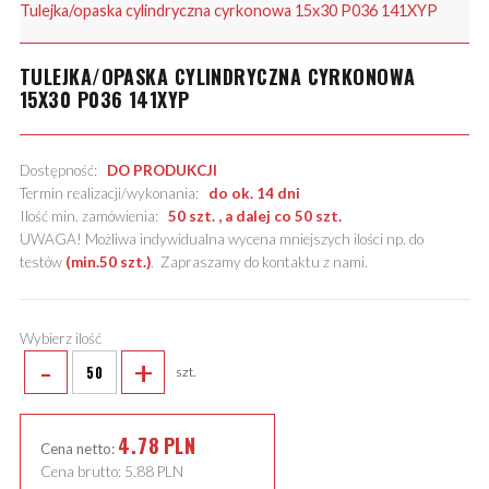
Tulejka/opaska cylindryczna cyrkonowa 15x30 P036 141XYP
TULEJKA/OPASKA CYLINDRYCZNA CYRKONOWA
15X30 P036 141XYP
Dostępność:
DO PRODUKCJI
Termin realizacji/wykonania:
do ok. 14 dni
Ilość min. zamówienia:
50 szt. , a dalej co 50 szt.
UWAGA! Możliwa indywidualna wycena mniejszych ilości np. do
testów
(min.50 szt.)
.
Zapraszamy do kontaktu z nami
.
Wybierz ilość
-
+
szt.
4.78
PLN
Cena netto:
Cena brutto:
5.88
PLN