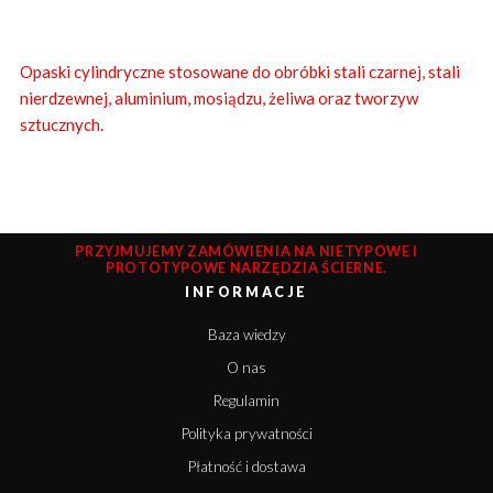
Opaski cylindryczne stosowane do obróbki stali czarnej, stali
nierdzewnej, aluminium, mosiądzu, żeliwa oraz tworzyw
sztucznych.
PRZYJMUJEMY ZAMÓWIENIA NA NIETYPOWE I
PROTOTYPOWE NARZĘDZIA ŚCIERNE.
INFORMACJE
Baza wiedzy
O nas
Regulamin
Polityka prywatności
Płatność i dostawa