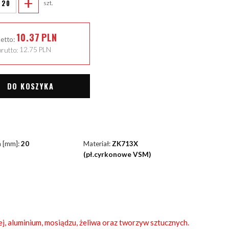
+
szt.
10.37
PLN
netto:
rutto:
12.75
PLN
DO KOSZYKA
a [mm]:
20
Materiał:
ZK713X
(pł.cyrkonowe VSM)
ej, aluminium, mosiądzu, żeliwa oraz tworzyw sztucznych.