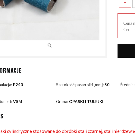
-
Cena 
Cena b
FORMACJE
ulacja:
P240
Szerokość pasa/rolki [mm]:
50
Średnic
ducent:
VSM
Grupa:
OPASKI I TULEJKI
IS
ski cylindryczne stosowane do obróbki stali czarnej, stali nierdzewn