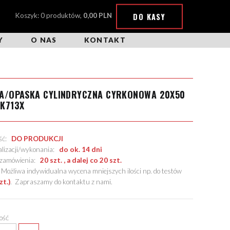
DO KASY
Koszyk: 0 produktów,
0,00 PLN
Y
O NAS
KONTAKT
KA/OPASKA CYLINDRYCZNA CYRKONOWA 20X50
K713X
ość:
DO PRODUKCJI
alizacji/wykonania:
do ok. 14 dni
. zamówienia:
20 szt. , a dalej co 20 szt.
żliwa indywidualna wycena mniejszych ilości np. do testów
zt.)
.
Zapraszamy do kontaktu z nami
.
lość