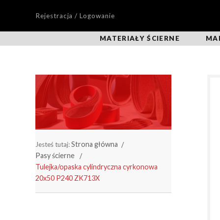
Rejestracja / Logowanie
MATERIAŁY ŚCIERNE
MA
Strona główna
Jesteś tutaj:
Pasy ścierne
Tulejka/opaska cylindryczna cyrkonowa
20x50 P240 ZK713X