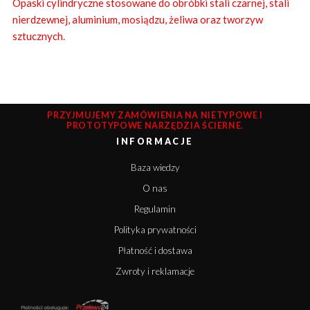
Opaski cylindryczne stosowane do obróbki stali czarnej, stali
nierdzewnej, aluminium, mosiądzu, żeliwa oraz tworzyw
sztucznych.
PRZYJMUJEMY ZAMÓWIENIA NA NIETYPOWE I
PROTOTYPOWE NARZĘDZIA ŚCIERNE.
INFORMACJE
Baza wiedzy
O nas
Regulamin
Polityka prywatności
Płatność i dostawa
Zwroty i reklamacje