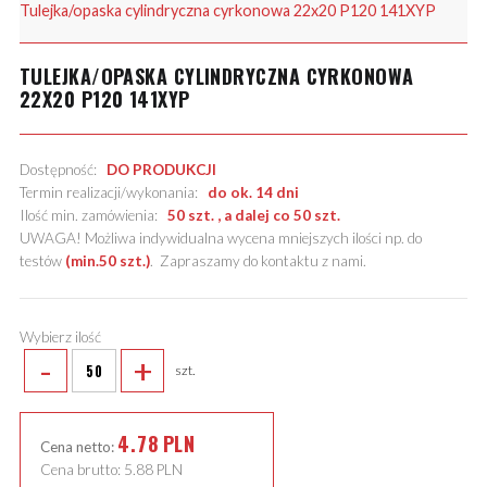
Tulejka/opaska cylindryczna cyrkonowa 22x20 P120 141XYP
TULEJKA/OPASKA CYLINDRYCZNA CYRKONOWA
22X20 P120 141XYP
Dostępność:
DO PRODUKCJI
Termin realizacji/wykonania:
do ok. 14 dni
Ilość min. zamówienia:
50 szt. , a dalej co 50 szt.
UWAGA! Możliwa indywidualna wycena mniejszych ilości np. do
testów
(min.50 szt.)
.
Zapraszamy do kontaktu z nami
.
Wybierz ilość
-
+
szt.
4.78
PLN
Cena netto:
Cena brutto:
5.88
PLN