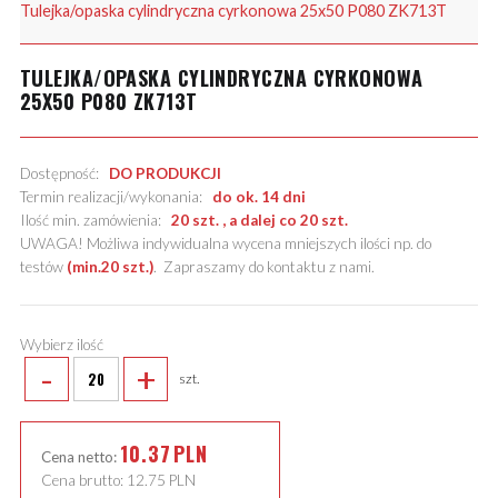
Tulejka/opaska cylindryczna cyrkonowa 25x50 P080 ZK713T
TULEJKA/OPASKA CYLINDRYCZNA CYRKONOWA
25X50 P080 ZK713T
Dostępność:
DO PRODUKCJI
Termin realizacji/wykonania:
do ok. 14 dni
Ilość min. zamówienia:
20 szt. , a dalej co 20 szt.
UWAGA! Możliwa indywidualna wycena mniejszych ilości np. do
testów
(min.20 szt.)
.
Zapraszamy do kontaktu z nami
.
Wybierz ilość
-
+
szt.
10.37
PLN
Cena netto:
Cena brutto:
12.75
PLN