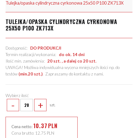
Tulejka/opaska cylindryczna cyrkonowa 25x50 P100 ZK713X
TULEJKA/OPASKA CYLINDRYCZNA CYRKONOWA
25X50 P100 ZK713X
Dostępność:
DO PRODUKCJI
Termin realizacji/wykonania:
do ok. 14 dni
Ilość min. zamówienia:
20 szt. , a dalej co 20 szt.
UWAGA! Możliwa indywidualna wycena mniejszych ilości np. do
testów
(min.20 szt.)
.
Zapraszamy do kontaktu z nami
.
Wybierz ilość
-
+
szt.
10.37
PLN
Cena netto:
Cena brutto:
12.75
PLN