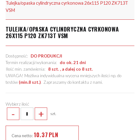
Tulejka/opaska cylindryczna cyrkonowa 26x115 P120 ZK713T
VSM
TULEJKA/OPASKA CYLINDRYCZNA CYRKONOWA
26X115 P120 ZK713T VSM
Dostępność:
DO PRODUKCJI
Termin realizacji/wykonania:
do ok. 21 dni
Ilość min. zamówienia:
8 szt. , a dalej co 8 szt.
UWAGA! Możliwa indywidualna wycena mniejszych ilości np. do
testów
(min.8 szt.)
.
Zapraszamy do kontaktu z nami
.
Wybierz ilość
-
+
szt.
10.37
PLN
Cena netto: