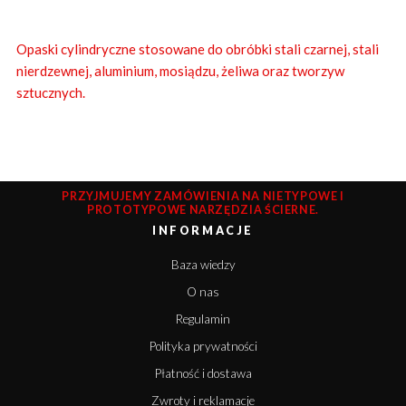
Opaski cylindryczne stosowane do obróbki stali czarnej, stali
nierdzewnej, aluminium, mosiądzu, żeliwa oraz tworzyw
sztucznych.
PRZYJMUJEMY ZAMÓWIENIA NA NIETYPOWE I
PROTOTYPOWE NARZĘDZIA ŚCIERNE.
INFORMACJE
Baza wiedzy
O nas
Regulamin
Polityka prywatności
Płatność i dostawa
Zwroty i reklamacje