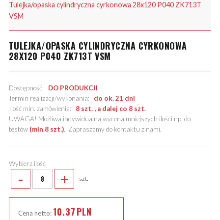
Tulejka/opaska cylindryczna cyrkonowa 28x120 P040 ZK713T
VSM
TULEJKA/OPASKA CYLINDRYCZNA CYRKONOWA
28X120 P040 ZK713T VSM
Dostępność:
DO PRODUKCJI
Termin realizacji/wykonania:
do ok. 21 dni
Ilość min. zamówienia:
8 szt. , a dalej co 8 szt.
UWAGA! Możliwa indywidualna wycena mniejszych ilości np. do
testów
(min.8 szt.)
.
Zapraszamy do kontaktu z nami
.
Wybierz ilość
-
+
szt.
10.37
PLN
Cena netto: