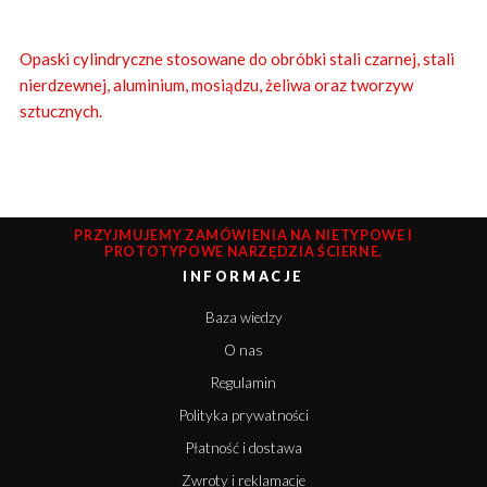
Opaski cylindryczne stosowane do obróbki stali czarnej, stali
nierdzewnej, aluminium, mosiądzu, żeliwa oraz tworzyw
sztucznych.
PRZYJMUJEMY ZAMÓWIENIA NA NIETYPOWE I
PROTOTYPOWE NARZĘDZIA ŚCIERNE.
INFORMACJE
Baza wiedzy
O nas
Regulamin
Polityka prywatności
Płatność i dostawa
Zwroty i reklamacje