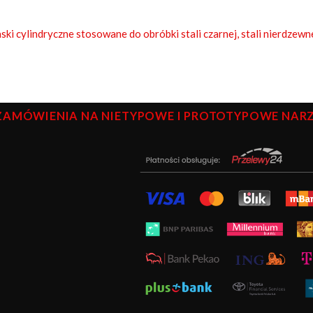
ski cylindryczne stosowane do obróbki stali czarnej, stali nierdzewn
ZAMÓWIENIA NA NIETYPOWE I PROTOTYPOWE NARZĘ