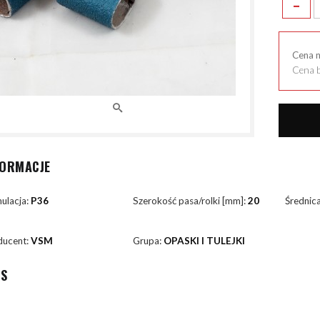
-
Cena 
Cena b
FORMACJE
ulacja:
P36
Szerokość pasa/rolki [mm]:
20
Średnic
ducent:
VSM
Grupa:
OPASKI I TULEJKI
IS