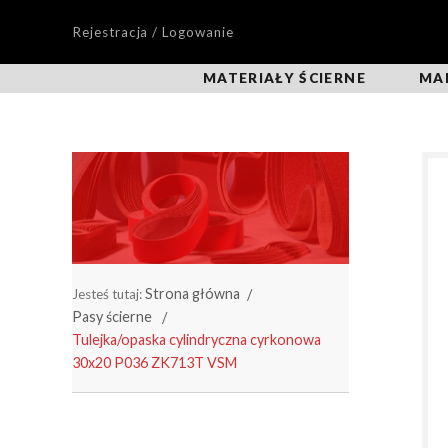
Rejestracja / Logowanie
MATERIAŁY ŚCIERNE
MA
Strona główna
Jesteś tutaj:
Pasy ścierne
Tulejka/opaska cylindryczna cyrkonowa
30x20 P036 ZK713T VSM