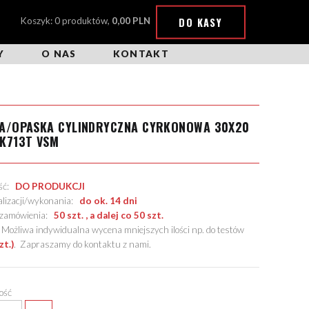
DO KASY
Koszyk: 0 produktów,
0,00 PLN
Y
O NAS
KONTAKT
KA/OPASKA CYLINDRYCZNA CYRKONOWA 30X20
K713T VSM
ość:
DO PRODUKCJI
alizacji/wykonania:
do ok. 14 dni
. zamówienia:
50 szt. , a dalej co 50 szt.
żliwa indywidualna wycena mniejszych ilości np. do testów
zt.)
.
Zapraszamy do kontaktu z nami
.
lość