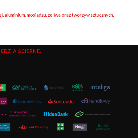
ej, aluminium, mosiądzu, żeliwa oraz tworzyw sztucznych.
DZIA ŚCIERNE.