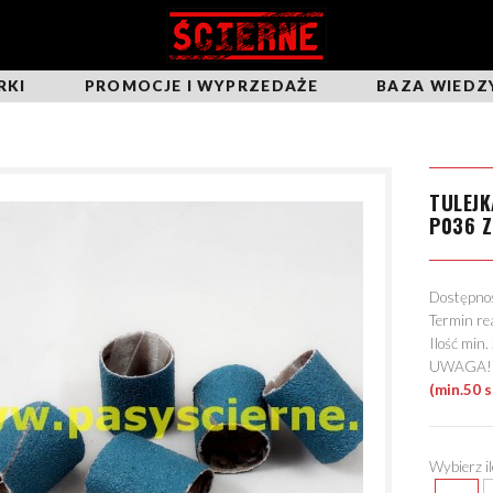
RKI
PROMOCJE I WYPRZEDAŻE
BAZA WIEDZ
TULEJ
P036 Z
Dostępn
Termin re
Ilość min
UWAGA! Mo
(min.50 s
Wybierz i