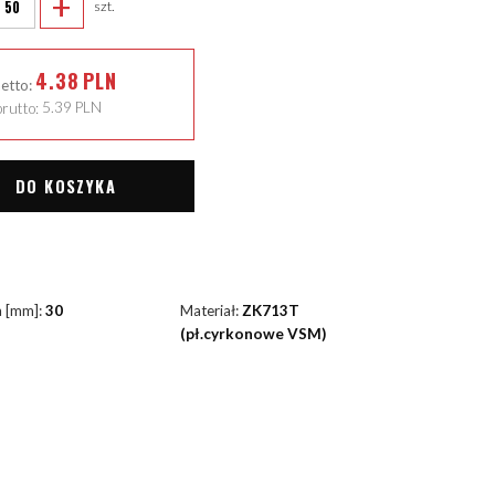
+
szt.
4.38
PLN
netto:
rutto:
5.39
PLN
DO KOSZYKA
a [mm]:
30
Materiał:
ZK713T
(pł.cyrkonowe VSM)