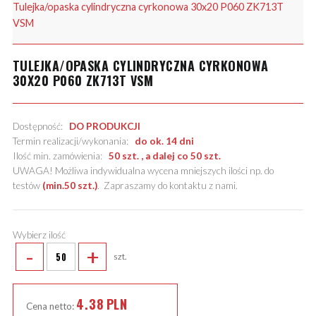
Tulejka/opaska cylindryczna cyrkonowa 30x20 P060 ZK713T
VSM
TULEJKA/OPASKA CYLINDRYCZNA CYRKONOWA
30X20 P060 ZK713T VSM
Dostępność:
DO PRODUKCJI
Termin realizacji/wykonania:
do ok. 14 dni
Ilość min. zamówienia:
50 szt. , a dalej co 50 szt.
UWAGA! Możliwa indywidualna wycena mniejszych ilości np. do
testów
(min.50 szt.)
.
Zapraszamy do kontaktu z nami
.
Wybierz ilość
-
+
szt.
4.38
PLN
Cena netto: