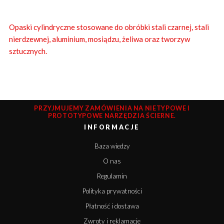
Opaski cylindryczne stosowane do obróbki stali czarnej, stali
nierdzewnej, aluminium, mosiądzu, żeliwa oraz tworzyw
sztucznych.
PRZYJMUJEMY ZAMÓWIENIA NA NIETYPOWE I
PROTOTYPOWE NARZĘDZIA ŚCIERNE.
INFORMACJE
Baza wiedzy
O nas
Regulamin
Polityka prywatności
Płatność i dostawa
Zwroty i reklamacje