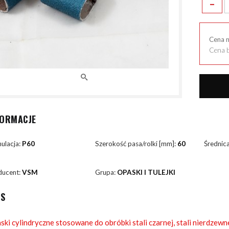
-
Cena 
Cena b
FORMACJE
ulacja:
P60
Szerokość pasa/rolki [mm]:
60
Średnic
ducent:
VSM
Grupa:
OPASKI I TULEJKI
IS
ski cylindryczne stosowane do obróbki stali czarnej, stali nierdzewn