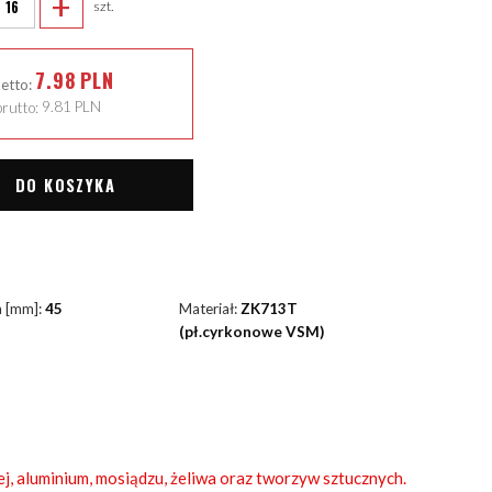
+
szt.
7.98
PLN
netto:
rutto:
9.81
PLN
DO KOSZYKA
a [mm]:
45
Materiał:
ZK713T
(pł.cyrkonowe VSM)
ej, aluminium, mosiądzu, żeliwa oraz tworzyw sztucznych.