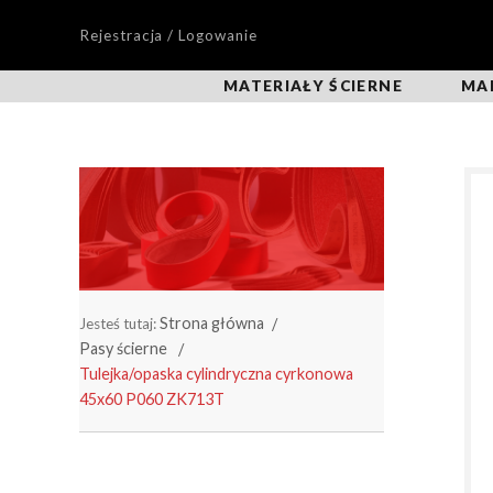
Rejestracja / Logowanie
MATERIAŁY ŚCIERNE
MA
Strona główna
Jesteś tutaj:
Pasy ścierne
Tulejka/opaska cylindryczna cyrkonowa
45x60 P060 ZK713T