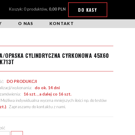
DO KASY
Koszyk: 0 produktów,
0,00 PLN
Y
O NAS
KONTAKT
KA/OPASKA CYLINDRYCZNA CYRKONOWA 45X60
K713T
ość:
DO PRODUKCJI
alizacji/wykonania:
do ok. 14 dni
. zamówienia:
16 szt. , a dalej co 16 szt.
żliwa indywidualna wycena mniejszych ilości np. do testów
zt.)
.
Zapraszamy do kontaktu z nami
.
lość