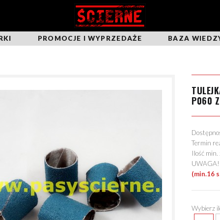
RKI
PROMOCJE I WYPRZEDAŻE
BAZA WIEDZ
TULEJ
P060 Z
Dostępn
Termin re
Ilość min
UWAGA! Mo
(min.16 s
Wybierz i