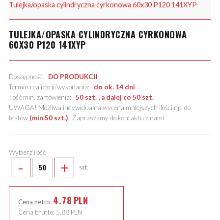
Tulejka/opaska cylindryczna cyrkonowa 60x30 P120 141XYP
TULEJKA/OPASKA CYLINDRYCZNA CYRKONOWA
60X30 P120 141XYP
Dostępność:
DO PRODUKCJI
Termin realizacji/wykonania:
do ok. 14 dni
Ilość min. zamówienia:
50 szt. , a dalej co 50 szt.
UWAGA! Możliwa indywidualna wycena mniejszych ilości np. do
testów
(min.50 szt.)
.
Zapraszamy do kontaktu z nami
.
Wybierz ilość
-
+
szt.
4.78
PLN
Cena netto:
Cena brutto:
5.88
PLN