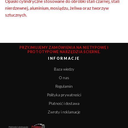
Opaski cylindryczne stosowane do obróbki stali czarnej, stali
nierdzewnej, aluminium, mosiądzu, żeliwa oraz tworzyw
sztucznych.
PRZYJMUJEMY ZAMÓWIENIA NA NIETYPOWE I
PROTOTYPOWE NARZĘDZIA ŚCIERNE.
INFORMACJE
Baza wiedzy
O nas
Regulamin
Polityka prywatności
Płatność i dostawa
Zwroty i reklamacje