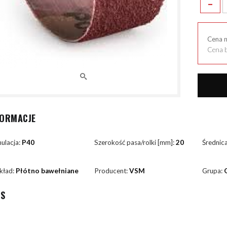
-
Cena 
Cena b
FORMACJE
ulacja:
P40
Szerokość pasa/rolki [mm]:
20
Średnic
kład:
Płótno bawełniane
Producent:
VSM
Grupa:
IS