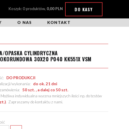
DO KASY
Koszyk: 0 produktów,
0,00 PLN
Y
O NAS
KONTAKT
A/OPASKA CYLINDRYCZNA
ROKORUNDOWA 30X20 P040 KK551X VSM
ość:
DO PRODUKCJI
alizacji/wykonania:
do ok. 21 dni
. zamówienia:
50 szt. , a dalej co 50 szt.
żliwa indywidualna wycena mniejszych ilości np. do testów
zt.)
.
Zapraszamy do kontaktu z nami
.
lość