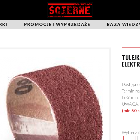
RKI
PROMOCJE I WYPRZEDAŻE
BAZA WIEDZ
TULEJK
ELEKT
Dostępn
Termin re
Ilość min
UWAGA! Mo
(min.50 s
Wybierz i