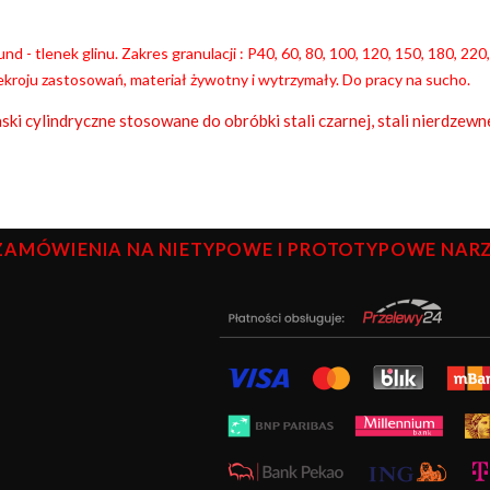
nd - tlenek glinu. Zakres granulacji : P40, 60, 80, 100, 120, 150, 180, 
kroju zastosowań, materiał żywotny i wytrzymały. Do pracy na sucho.
ski cylindryczne stosowane do obróbki stali czarnej, stali nierdzewn
ZAMÓWIENIA NA NIETYPOWE I PROTOTYPOWE NARZĘ