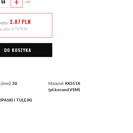
+
szt.
3.87
PLN
netto:
rutto:
4.76
PLN
DO KOSZYKA
a [mm]:
30
Materiał:
KK551X
(pł.korund.VSM)
OPASKI I TULEJKI