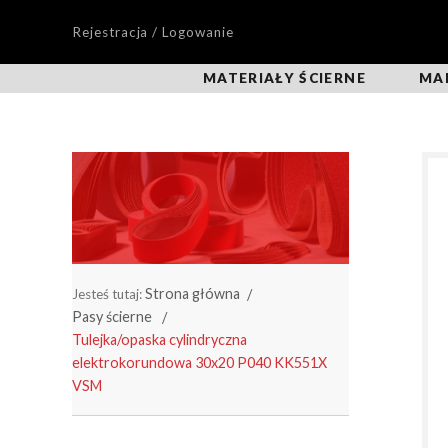
Rejestracja / Logowanie
MATERIAŁY ŚCIERNE
MA
Strona główna
Jesteś tutaj:
Pasy ścierne
Tulejka/opaska cylindryczna
elektrokorundowa 30x20 P040 KK551X
VSM