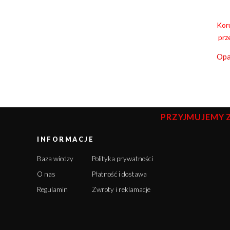
Koru
prze
Opa
PRZYJMUJEMY 
INFORMACJE
Baza wiedzy
Polityka prywatności
O nas
Płatność i dostawa
Regulamin
Zwroty i reklamacje