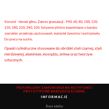
Korund - tlenek glinu. Zakres granulacji : P40, 60, 80, 100, 120,
150, 180, 220, 240, 320. Sztywne płótno bawełniane o bardzo
szerokim przekroju zastosowań, materiał żywotny i wytrzymały.
Do pracy na sucho.
Opaski cylindryczne stosowane do obróbki stali czarnej, stali
nierdzewnej, aluminium, mosiądzu, żeliwa oraz tworzyw
sztucznych.
PRZYJMUJEMY ZAMÓWIENIA NA NIETYPOWE I
PROTOTYPOWE NARZĘDZIA ŚCIERNE.
INFORMACJE
Baza wiedzy