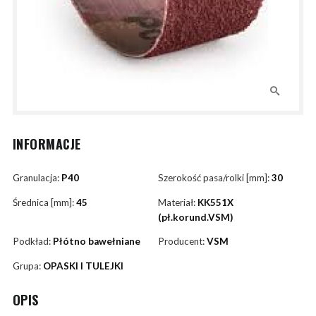
INFORMACJE
Granulacja:
P40
Szerokość pasa/rolki [mm]:
30
Średnica [mm]:
45
Materiał:
KK551X
(pł.korund.VSM)
Podkład:
Płótno bawełniane
Producent:
VSM
Grupa:
OPASKI I TULEJKI
OPIS