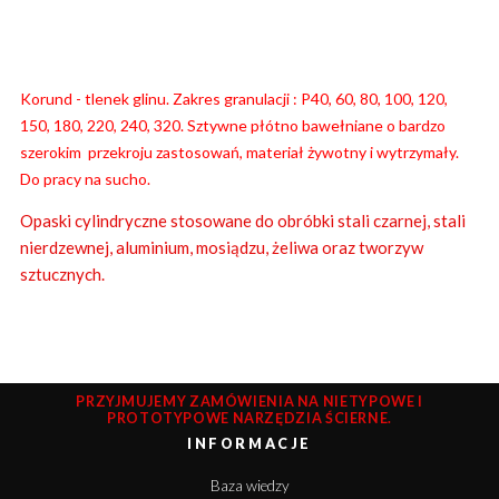
Korund - tlenek glinu. Zakres granulacji : P40, 60, 80, 100, 120,
150, 180, 220, 240, 320. Sztywne płótno bawełniane o bardzo
szerokim przekroju zastosowań, materiał żywotny i wytrzymały.
Do pracy na sucho.
Opaski cylindryczne stosowane do obróbki stali czarnej, stali
nierdzewnej, aluminium, mosiądzu, żeliwa oraz tworzyw
sztucznych.
PRZYJMUJEMY ZAMÓWIENIA NA NIETYPOWE I
PROTOTYPOWE NARZĘDZIA ŚCIERNE.
INFORMACJE
Baza wiedzy