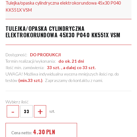
Tulejka/opaska cylindryczna elektrokorundowa 45x30 P040
KK551X VSM
TULEJKA/OPASKA CYLINDRYCZNA
ELEKTROKORUNDOWA 45X30 P040 KK551X VSM
Dostępność:
DO PRODUKCJI
Termin realizacji/wykonania:
do ok. 21 dni
Ilość min. zamówienia:
33 szt. , a dalej co 33 szt.
UWAGA! Możliwa indywidualna wycena mniejszych ilości np. do
testów
(min.33 szt.)
.
Zapraszamy do kontaktu z nami
.
Wybierz ilość
-
+
szt.
4.30
PLN
Cena netto: