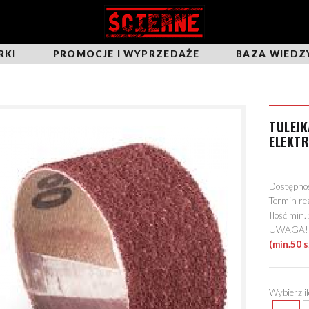
RKI
PROMOCJE I WYPRZEDAŻE
BAZA WIEDZ
TULEJK
ELEKT
Dostępn
Termin re
Ilość min
UWAGA! Mo
(min.50 s
Wybierz i