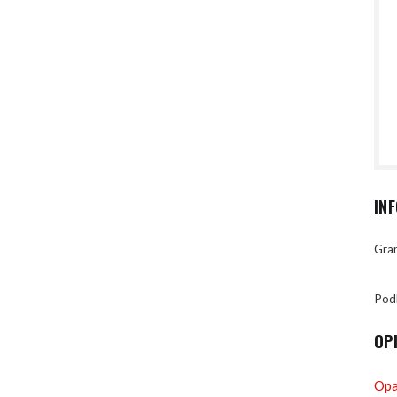
IN
Gran
Pod
OP
Opa