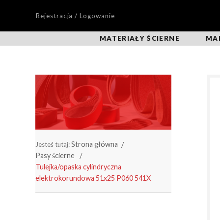
Rejestracja / Logowanie
MATERIAŁY ŚCIERNE
MA
Strona główna
Jesteś tutaj:
Pasy ścierne
Tulejka/opaska cylindryczna
elektrokorundowa 51x25 P060 541X