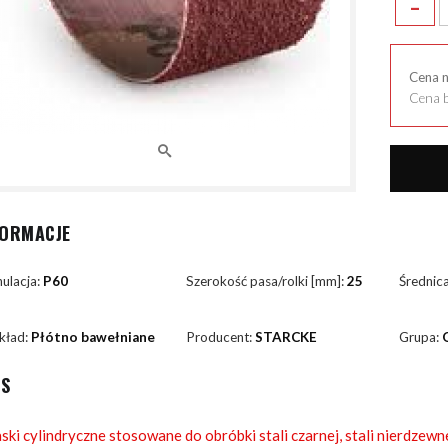
-
Cena 
Cena b
FORMACJE
ulacja:
P60
Szerokość pasa/rolki [mm]:
25
Średnic
kład:
Płótno bawełniane
Producent:
STARCKE
Grupa:
IS
ski cylindryczne stosowane do obróbki stali czarnej, stali nierdzewn