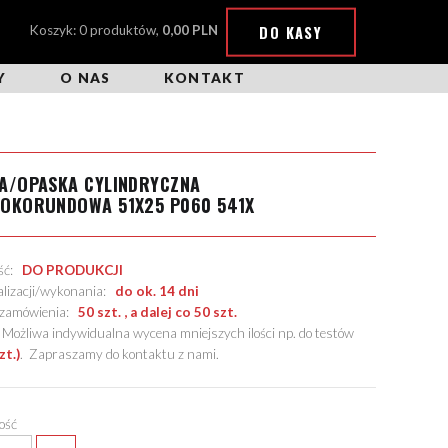
DO KASY
Koszyk: 0 produktów,
0,00 PLN
Y
O NAS
KONTAKT
A/OPASKA CYLINDRYCZNA
ROKORUNDOWA 51X25 P060 541X
ość:
DO PRODUKCJI
alizacji/wykonania:
do ok. 14 dni
. zamówienia:
50 szt. , a dalej co 50 szt.
żliwa indywidualna wycena mniejszych ilości np. do testów
zt.)
.
Zapraszamy do kontaktu z nami
.
lość