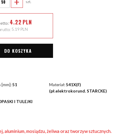
+
szt.
4.22
PLN
netto:
rutto:
5.19
PLN
DO KOSZYKA
a [mm]:
51
Materiał:
541X(F)
(pł.elektrokorund. STARCKE)
OPASKI I TULEJKI
ej, aluminium, mosiądzu, żeliwa oraz tworzyw sztucznych.