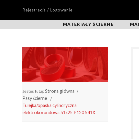
Rejestracja / Logowanie
MATERIAŁY ŚCIERNE
MA
Strona główna
Jesteś tutaj:
Pasy ścierne
Tulejka/opaska cylindryczna
elektrokorundowa 51x25 P120 541X