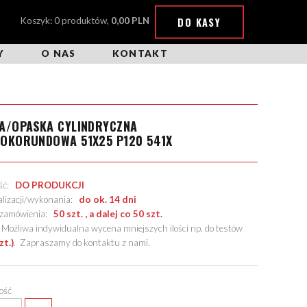
DO KASY
Koszyk: 0 produktów,
0,00 PLN
Y
O NAS
KONTAKT
A/OPASKA CYLINDRYCZNA
ROKORUNDOWA 51X25 P120 541X
ość:
DO PRODUKCJI
alizacji/wykonania:
do ok. 14 dni
. zamówienia:
50 szt. , a dalej co 50 szt.
żliwa indywidualna wycena mniejszych ilości np. do testów
zt.)
.
Zapraszamy do kontaktu z nami
.
lość