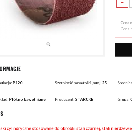
-
Cena 
Cena b
FORMACJE
ulacja:
P120
Szerokość pasa/rolki [mm]:
25
Średnic
kład:
Płótno bawełniane
Producent:
STARCKE
Grupa:
IS
ski cylindryczne stosowane do obróbki stali czarnej, stali nierdzewn