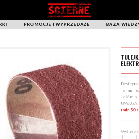
RKI
PROMOCJE I WYPRZEDAŻE
BAZA WIEDZ
TULEJK
ELEKT
Dostępn
Termin re
Ilość min
UWAGA! Mo
(min.50 s
Wybierz i