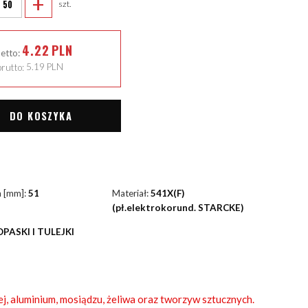
+
szt.
4.22
PLN
netto:
rutto:
5.19
PLN
DO KOSZYKA
a [mm]:
51
Materiał:
541X(F)
(pł.elektrokorund. STARCKE)
OPASKI I TULEJKI
ej, aluminium, mosiądzu, żeliwa oraz tworzyw sztucznych.