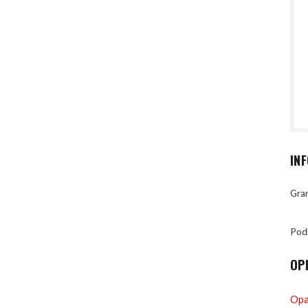
IN
Gran
Pod
OP
Opa