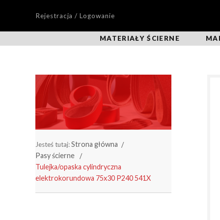
Rejestracja / Logowanie
MATERIAŁY ŚCIERNE
MA
Strona główna
Jesteś tutaj:
Pasy ścierne
Tulejka/opaska cylindryczna
elektrokorundowa 75x30 P240 541X