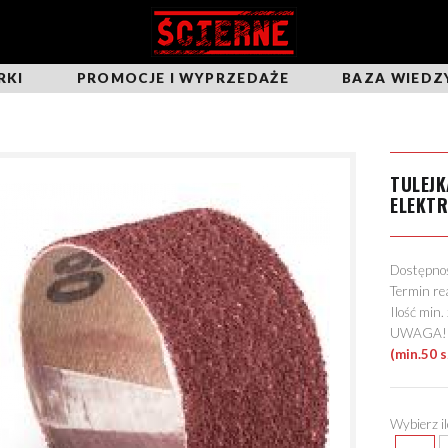
RKI
PROMOCJE I WYPRZEDAŻE
BAZA WIEDZ
TULEJK
ELEKT
Dostępn
Termin re
Ilość min
UWAGA! Mo
(min.50 s
Wybierz i