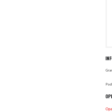
IN
Gran
Pod
OP
Opa