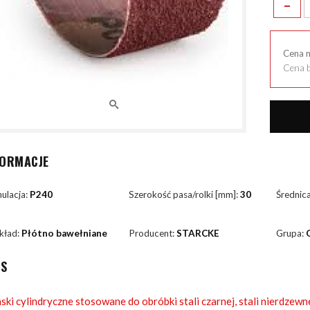
-
Cena 
Cena b
FORMACJE
ulacja:
P240
Szerokość pasa/rolki [mm]:
30
Średnic
kład:
Płótno bawełniane
Producent:
STARCKE
Grupa:
IS
ski cylindryczne stosowane do obróbki stali czarnej, stali nierdzewn