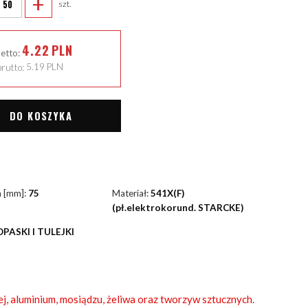
+
szt.
4.22
PLN
netto:
rutto:
5.19
PLN
DO KOSZYKA
a [mm]:
75
Materiał:
541X(F)
(pł.elektrokorund. STARCKE)
OPASKI I TULEJKI
ej, aluminium, mosiądzu, żeliwa oraz tworzyw sztucznych.