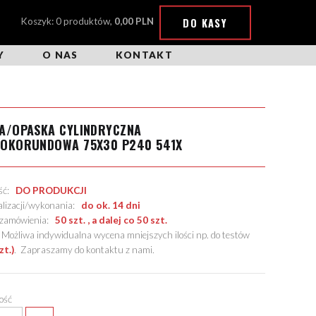
DO KASY
Koszyk: 0 produktów,
0,00 PLN
Y
O NAS
KONTAKT
A/OPASKA CYLINDRYCZNA
ROKORUNDOWA 75X30 P240 541X
ość:
DO PRODUKCJI
alizacji/wykonania:
do ok. 14 dni
. zamówienia:
50 szt. , a dalej co 50 szt.
żliwa indywidualna wycena mniejszych ilości np. do testów
zt.)
.
Zapraszamy do kontaktu z nami
.
lość