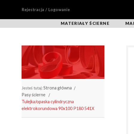
Rejestracja / Logowanie
MATERIAŁY ŚCIERNE
MA
Strona główna
Jesteś tutaj:
Pasy ścierne
Tulejka/opaska cylindryczna
elektrokorundowa 90x100 P180 541X