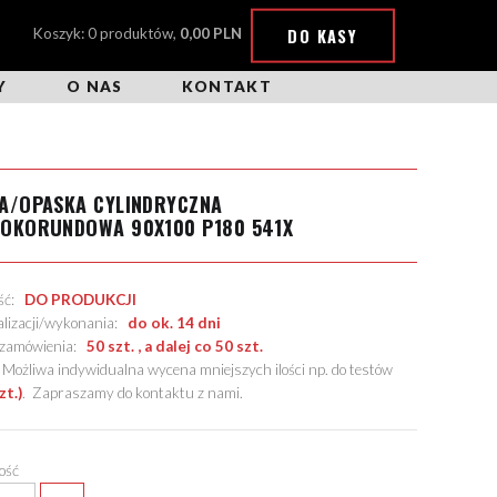
DO KASY
Koszyk: 0 produktów,
0,00 PLN
Y
O NAS
KONTAKT
A/OPASKA CYLINDRYCZNA
ROKORUNDOWA 90X100 P180 541X
ość:
DO PRODUKCJI
alizacji/wykonania:
do ok. 14 dni
. zamówienia:
50 szt. , a dalej co 50 szt.
żliwa indywidualna wycena mniejszych ilości np. do testów
zt.)
.
Zapraszamy do kontaktu z nami
.
lość