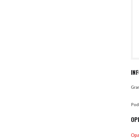
IN
Gran
Pod
OP
Opa