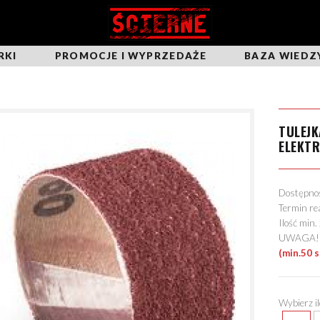
RKI
PROMOCJE I WYPRZEDAŻE
BAZA WIEDZ
TULEJK
ELEKT
Dostępn
Termin re
Ilość min
UWAGA! Mo
(min.50 s
Wybierz i