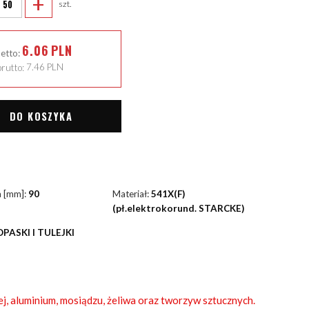
+
szt.
6.06
PLN
netto:
rutto:
7.46
PLN
DO KOSZYKA
a [mm]:
90
Materiał:
541X(F)
(pł.elektrokorund. STARCKE)
OPASKI I TULEJKI
ej, aluminium, mosiądzu, żeliwa oraz tworzyw sztucznych.