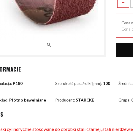
-
Cena 
Cena b
FORMACJE
ulacja:
P180
Szerokość pasa/rolki [mm]:
100
Średnic
kład:
Płótno bawełniane
Producent:
STARCKE
Grupa:
IS
ski cylindryczne stosowane do obróbki stali czarnej, stali nierdzewn